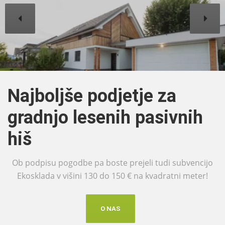
Najboljše podjetje za
gradnjo lesenih pasivnih
hiš
Ob podpisu pogodbe pa boste prejeli tudi subvencijo
Ekosklada v višini 130 do 150 € na kvadratni meter!
O NAS