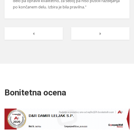
delo pa opravili kvalitetno, za seboj pa niso pustili razdejanja
po končanem delu. Izbira je bila pravilna."
Naslednji
Prejšnji
Bonitetna ocena