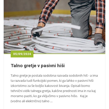
05/09/2024
Talno gretje v pasivni hiši
Talno gretje je postala sodobna razvada sodobnih hiš - a ima
ta razvada tudi funkcijski pomen, ki ga lahko v pasivni hiši
izkoristimo za še boljšo kakovost bivanja. Opisali bomo
tehnični vidik talnega gretja, kakšne prednosti ima in na kaj
moramo paziti, ko ga vključimo v pasivno hišo. Kaj je
(vodno ali električno) talno …