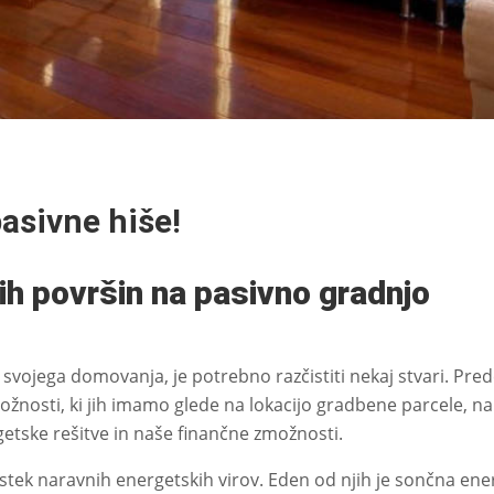
asivne hiše!
nih površin na pasivno gradnjo
svojega domovanja, je potrebno razčistiti nekaj stvari. Pre
žnosti, ki jih imamo glede na lokacijo gradbene parcele, na
etske rešitve in naše finančne zmožnosti.
tek naravnih energetskih virov. Eden od njih je sončna ener