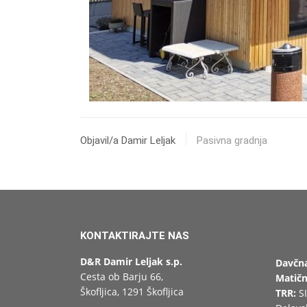
Objavil/a Damir Leljak
Pasivna gradnja
KONTAKTIRAJTE NAS
D&R Damir Leljak s.p.
Davčna
Cesta ob Barju 66,
Matičn
Škofljica, 1291 Škofljica
TRR:
SI