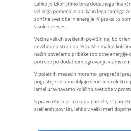
Lahko jo izkoristimo brez dodatnega finanč
velikega pomena je oblika in lega samega ze
sončne svetlobe in energije. V praksi to pome
visokih dreves.
Večina velikih steklenih površin naj bo orie
in vzhodno stran objekta. Minimalno količin
način povečamo pribitke toplotne energije 
potrebe po dodatnem ogrevanju v zimskem
V poletnih mesecih moramo preprečiti preg
pogosteje se uporabljajo senčila na elektro 
lamel uravnavamo količino svetlobe v prostor
S pravo izbiro pri nakupu parcele, s “pametn
steklenih površin, lahko v veliki meri dopr