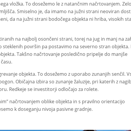
nega vložka. To dosežemo le z natančnim načrtovanjem. Zel
mljišča. Smiselno je, da imamo na južni strani neoviran dos
ni, da na južni strani bodočega objekta ni hriba, visokih sta
ntiranih na najbolj osončeni strani, torej na jug in manj na 
o steklenih površin pa postavimo na severno stran objekta. 
objekta. Takšno načrtovanje posledično pripelje do manjše
 času.
revanje objekta. To dosežemo z uporabo zunanjih senčil. V
pogon. Običajna izbira so zunanje žaluzije, pri katerih z nag
u. Redkeje se investitorji odločajo za rolete.
im” načrtovanjem oblike objekta in s pravilno orientacijo
inesemo k doseganju nivoja pasivne gradnje.