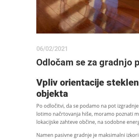
06/02/2021
Odločam se za gradnjo p
Vpliv orientacije stekle
objekta
Po odločitvi, da se podamo na pot izgradnje 
lotimo načrtovanja hiše, moramo poznati mo
lokacijske zahteve občine, na sodobne energ
Namen pasivne gradnje je maksimalni izkoris